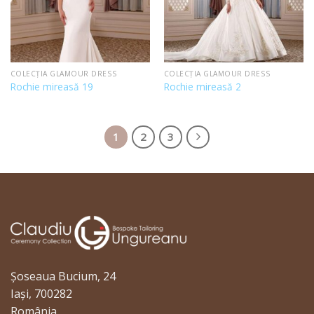
COLECȚIA GLAMOUR DRESS
COLECȚIA GLAMOUR DRESS
Rochie mireasă 19
Rochie mireasă 2
1
2
3
Șoseaua Bucium, 24
Iași, 700282
România