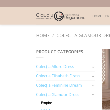
Skip
to
content
HOME
PR
HOME
/
COLECȚIA GLAMOUR DR
PRODUCT CATEGORIES
Colecția Allure Dress
Colecția Elisabeth Dress
Colecția Feminine Dream
Colecția Glamour Dress
Empire
Line-A