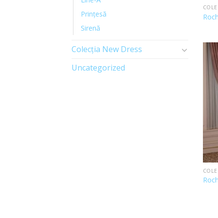
COLE
Prințesă
Roch
Sirenă
Colecția New Dress
Uncategorized
COLE
Roch