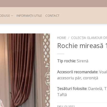
ODUSE
INFORMAȚII UTILE
CONTACT
HOME
/
COLECȚIA GLAMOUR D
Rochie mireasă 
Tip rochie:
Sirenă
Accesorii recomandate:
Voal
accesoriu păr, coroniță
Țesături folosite:
Dantelă, T
Taftă
SKU:
GL1011