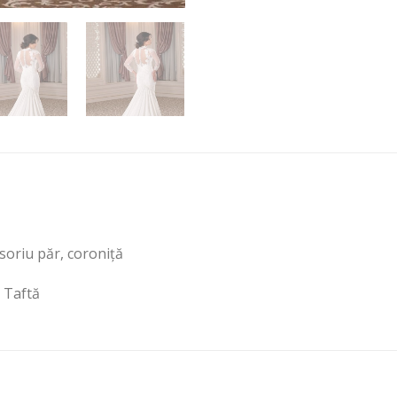
esoriu păr, coroniță
, Taftă