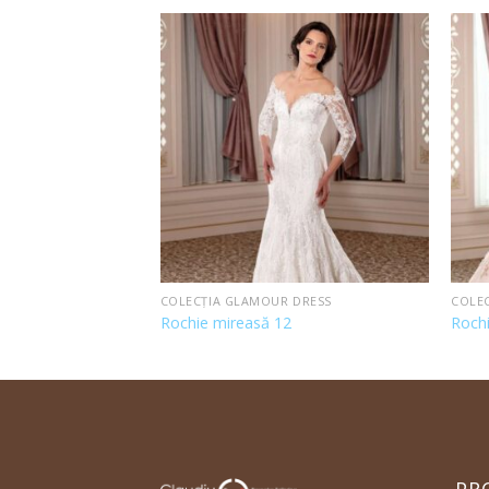
 DRESS
COLECȚIA GLAMOUR DRESS
COLE
Rochie mireasă 12
Roch
PR