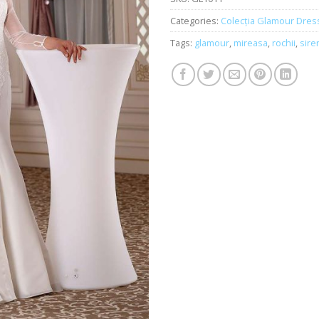
Categories:
Colecția Glamour Dres
Tags:
glamour
,
mireasa
,
rochii
,
sire