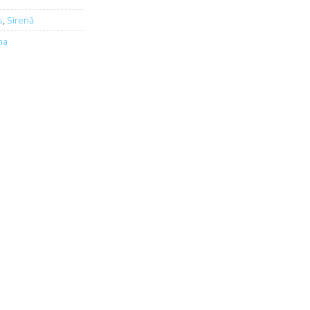
s
,
Sirenă
na