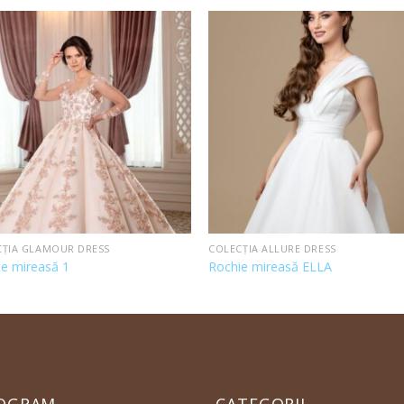
CȚIA GLAMOUR DRESS
COLECȚIA ALLURE DRESS
ie mireasă 1
Rochie mireasă ELLA
OGRAM
CATEGORII