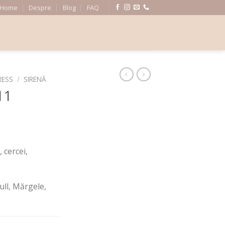
Home
Despre
Blog
FAQ
RESS
/
SIRENĂ
11
, cercei,
ull, Mărgele,