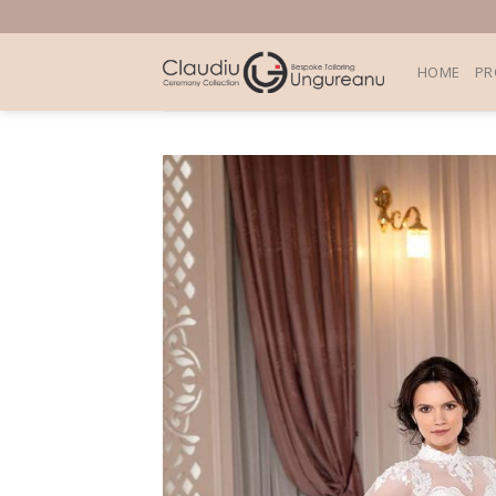
Skip
to
content
HOME
PR