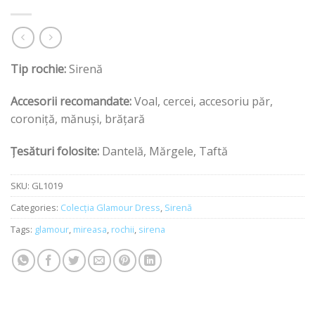
Tip rochie:
Sirenă
Accesorii recomandate:
Voal, cercei, accesoriu păr,
coroniță, mănuși, brățară
Țesături folosite:
Dantelă, Mărgele, Taftă
SKU:
GL1019
Categories:
Colecția Glamour Dress
,
Sirenă
Tags:
glamour
,
mireasa
,
rochii
,
sirena