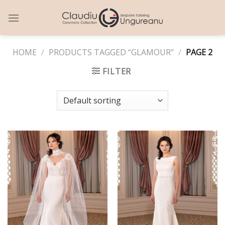
Skip
to
content
HOME
/
PRODUCTS TAGGED “GLAMOUR”
/
PAGE 2
FILTER