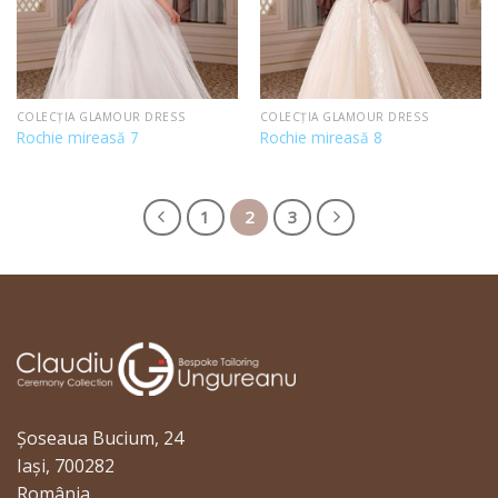
COLECȚIA GLAMOUR DRESS
COLECȚIA GLAMOUR DRESS
Rochie mireasă 7
Rochie mireasă 8
1
2
3
Șoseaua Bucium, 24
Iași, 700282
România