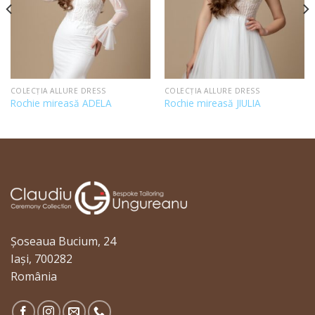
COLECȚIA ALLURE DRESS
COLECȚIA ALLURE DRESS
Rochie mireasă ADELA
Rochie mireasă JIULIA
Șoseaua Bucium, 24
Iași, 700282
România