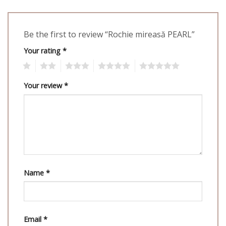
Be the first to review “Rochie mireasă PEARL”
Your rating
*
1
2
3
4
5
Your review
*
Name
*
Email
*