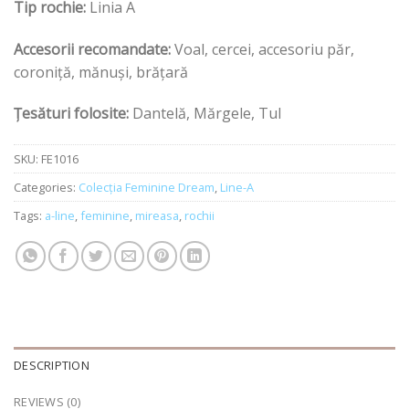
Tip rochie:
Linia A
Accesorii recomandate:
Voal, cercei, accesoriu păr,
coroniță, mănuși, brățară
Țesături folosite:
Dantelă, Mărgele, Tul
SKU:
FE1016
Categories:
Colecția Feminine Dream
,
Line-A
Tags:
a-line
,
feminine
,
mireasa
,
rochii
DESCRIPTION
REVIEWS (0)